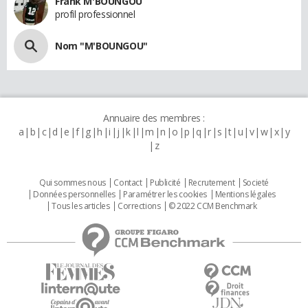
Frank M'BOUNGOU
profil professionnel
Nom "M'BOUNGOU"
Annuaire des membres :
a
b
c
d
e
f
g
h
i
j
k
l
m
n
o
p
q
r
s
t
u
v
w
x
y
z
Qui sommes nous
Contact
Publicité
Recrutement
Societé
Données personnelles
Paramétrer les cookies
Mentions légales
Tous les articles
Corrections
© 2022 CCM Benchmark