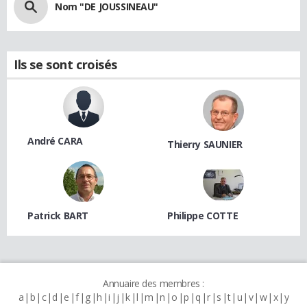
Nom "DE JOUSSINEAU"
Ils se sont croisés
André CARA
Thierry SAUNIER
Patrick BART
Philippe COTTE
Annuaire des membres :
a
b
c
d
e
f
g
h
i
j
k
l
m
n
o
p
q
r
s
t
u
v
w
x
y