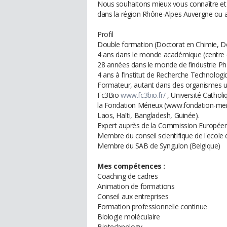
Nous souhaitons mieux vous connaître et v
dans la région Rhône-Alpes Auvergne ou a
Profil
Double formation (Doctorat en Chimie, Do
4 ans dans le monde académique (centre
28 années dans le monde de l’industrie P
4 ans à l’Institut de Recherche Technolog
Formateur, autant dans des organismes u
Fc3Bio
www.fc3bio.fr/
, Université Cathol
la Fondation Mérieux (www.fondation-mer
Laos, Haïti, Bangladesh, Guinée).
Expert auprès de la Commission Européen
Membre du conseil scientifique de l'ecole
Membre du SAB de Syngulon (Belgique)
Mes compétences :
Coaching de cadres
Animation de formations
Conseil aux entreprises
Formation professionnelle continue
Biologie moléculaire
Biotechnology