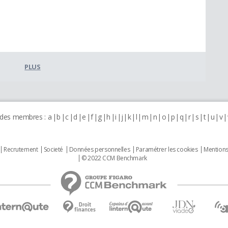
PLUS
 des membres :
a
b
c
d
e
f
g
h
i
j
k
l
m
n
o
p
q
r
s
t
u
v
Recrutement
Societé
Données personnelles
Paramétrer les cookies
Mentions
© 2022 CCM Benchmark