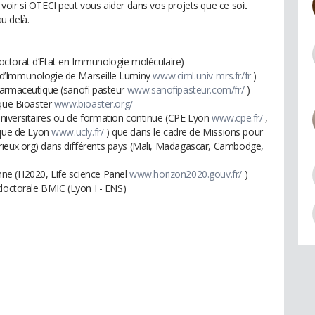
oir si OTECI peut vous aider dans vos projets que ce soit
u delà.
ctorat d’Etat en Immunologie moléculaire)
 d’Immunologie de Marseille Luminy
www.ciml.univ-mrs.fr/fr
)
harmaceutique (sanofi pasteur
www.sanofipasteur.com/fr/
)
ique Bioaster
www.bioaster.org/
niversitaires ou de formation continue (CPE Lyon
www.cpe.fr/
,
ique de Lyon
www.ucly.fr/
) que dans le cadre de Missions pour
ieux.org) dans différents pays (Mali, Madagascar, Cambodge,
ne (H2020, Life science Panel
www.horizon2020.gouv.fr/
)
 doctorale BMIC (Lyon I - ENS)