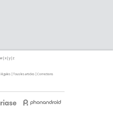
w
x
y
z
 légales
Tous les articles
Corrections