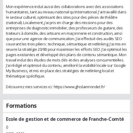
Mon expérience inclut aussi des collaborations avec des associations
humanitaires, tant au niveau national qu'international. J'ai travaillé dans
le secteur culturel, optimisant des sites pour des pièces de théâtre
(national). Localement, j'ai pris en charge des missions pour des
entreprises de diagnostic immobilier, des professeurs de guitare, des
traiteurs à domicile, des artisans en maçonnerie et construction, ainsi
que pour une agence de communication. J'ai effectué des audits SEO
couvrant les trois piliers : technique, sémantique et netlinking. J'ai mis en
œuvre la stratégie 20/80 pour maximiser les efforts SEO. J'ai optimisé les
pages existantes et développé des plans de contenu sémantique. Mon
travail inclut des études de mots clés et des analyses concurrentielles.
J'ai rédigé et optimisé du contenu, amélioré la visibilité locale sur Google
My Business, et mis en place des stratégies de netlinking local et
thématique spécifique.
Découvrez mes services ici : https://www.ghislainriondet.fr/
Formations
Ecole de gestion et de commerce de Franche-Comté
()