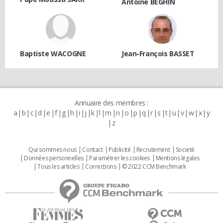
Antoine BÉGHIN
Baptiste WACOGNE
Jean-François BASSET
Annuaire des membres :
a
b
c
d
e
f
g
h
i
j
k
l
m
n
o
p
q
r
s
t
u
v
w
x
y
z
Qui sommes nous
Contact
Publicité
Recrutement
Societé
Données personnelles
Paramétrer les cookies
Mentions légales
Tous les articles
Corrections
© 2022 CCM Benchmark