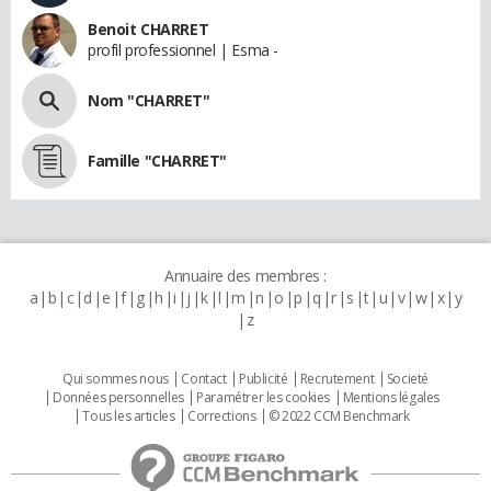
Benoit CHARRET
profil professionnel | Esma -
Nom "CHARRET"
Famille "CHARRET"
Annuaire des membres :
a
b
c
d
e
f
g
h
i
j
k
l
m
n
o
p
q
r
s
t
u
v
w
x
y
z
Qui sommes nous
Contact
Publicité
Recrutement
Societé
Données personnelles
Paramétrer les cookies
Mentions légales
Tous les articles
Corrections
© 2022 CCM Benchmark