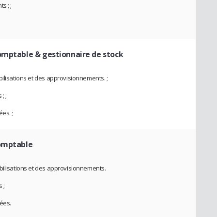
s ; ;
omptable & gestionnaire de stock
bilisations et des approvisionnements. ;
; ;
es. ;
omptable
bilisations et des approvisionnements.
 ;
ées.