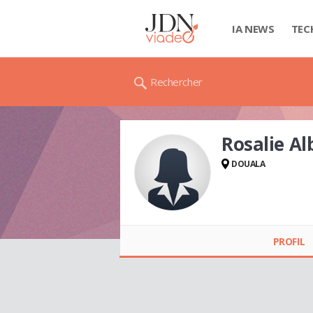
IA NEWS
TEC
Rechercher
Rosalie A
DOUALA
Rosalie Alberte
LEUMAGA
PROFIL