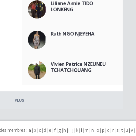
Liliane Annie TIDO
LONKENG
Ruth NGO NJEYEHA
Vivien Patrice NZEUNEU
TCHATCHOUANG
PLUS
 des membres :
a
b
c
d
e
f
g
h
i
j
k
l
m
n
o
p
q
r
s
t
u
v