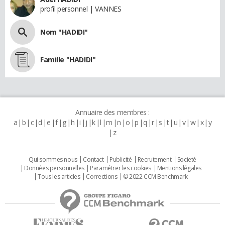
profil personnel | VANNES
Nom "HADIDI"
Famille "HADIDI"
Annuaire des membres :
a
b
c
d
e
f
g
h
i
j
k
l
m
n
o
p
q
r
s
t
u
v
w
x
y
z
Qui sommes nous
Contact
Publicité
Recrutement
Societé
Données personnelles
Paramétrer les cookies
Mentions légales
Tous les articles
Corrections
© 2022 CCM Benchmark