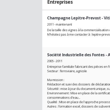
Entreprises
Champagne Lepitre-Prevost
- Vit
2011 - maintenant
De la taille des vignes à la commercialisation
N'hésitez pas à me contacter à : lepitre-pre
Société Industrielle des Fontes
- 
2005 - 2011
Entreprise familiale fabricant des pièces en 
Secteur : ferroviaire, agricole
Ma mission :
Rédaction et suivi des dossiers de déclaration
Sécurité : mise à jour du document unique, su
Environnement : Mise en place de la certifica
consommations d'eau...
Qualité : Mise en place de l'approche process
Autres : formation excel, dossiers de subventi