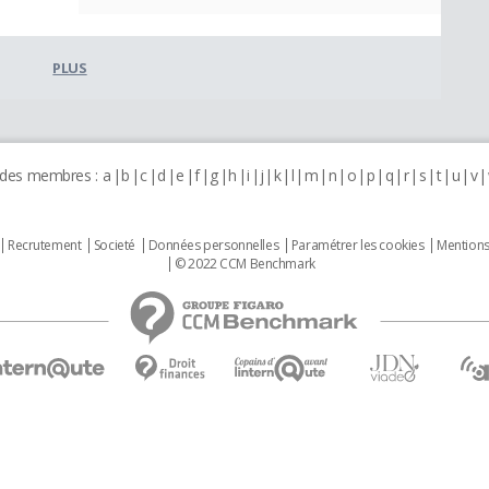
PLUS
 des membres :
a
b
c
d
e
f
g
h
i
j
k
l
m
n
o
p
q
r
s
t
u
v
Recrutement
Societé
Données personnelles
Paramétrer les cookies
Mentions
© 2022 CCM Benchmark