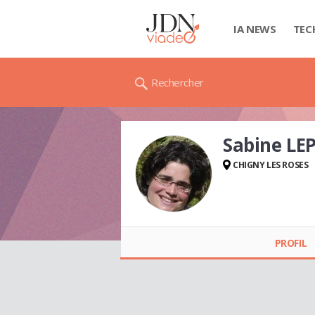
IA NEWS
TEC
Rechercher
Sabine LE
CHIGNY LES ROSES
Sabine LEPITRE
PROFIL