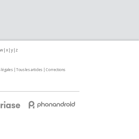
w
x
y
z
 légales
Tous les articles
Corrections