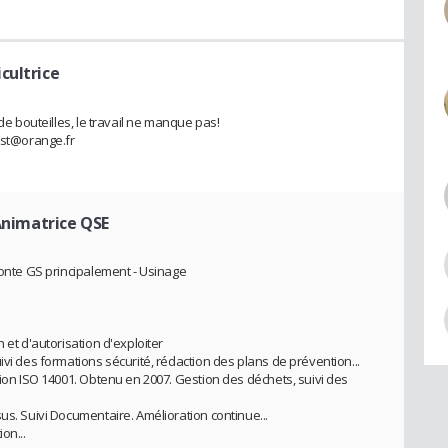
icultrice
 de bouteilles, le travail ne manque pas!
vost@orange.fr
Animatrice QSE
fonte GS principalement - Usinage
 et d'autorisation d'exploiter
ivi des formations sécurité, rédaction des plans de prévention...
tion ISO 14001. Obtenu en 2007. Gestion des déchets, suivi des
us. Suivi Documentaire. Amélioration continue...
on...