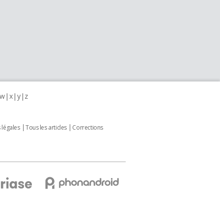
w
x
y
z
 légales
Tous les articles
Corrections