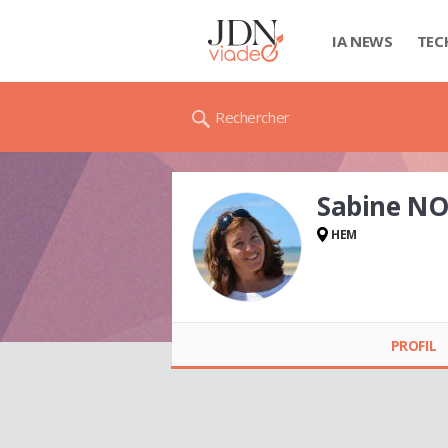
IA NEWS
TEC
Rechercher
Sabine N
HEM
Sabine NOUQUERET
PROFIL