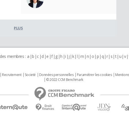
PLUS
 des membres :
a
b
c
d
e
f
g
h
i
j
k
l
m
n
o
p
q
r
s
t
u
v
Recrutement
Societé
Données personnelles
Paramétrer les cookies
Mentions
© 2022 CCM Benchmark