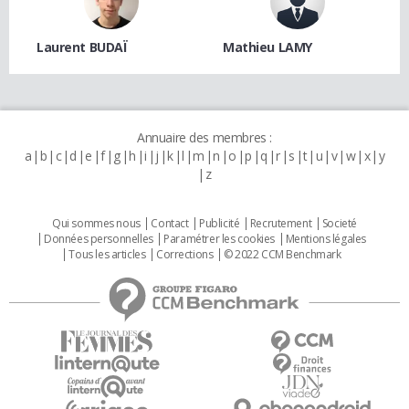
Laurent BUDAÏ
Mathieu LAMY
Annuaire des membres :
a
b
c
d
e
f
g
h
i
j
k
l
m
n
o
p
q
r
s
t
u
v
w
x
y
z
Qui sommes nous
Contact
Publicité
Recrutement
Societé
Données personnelles
Paramétrer les cookies
Mentions légales
Tous les articles
Corrections
© 2022 CCM Benchmark