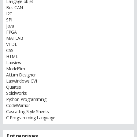
Langage objet
Bus CAN
I2C
SPI
Java
FPGA
MATLAB
VHDL
CSS
HTML
Labview
ModelSim
Altium Designer
Labwindows CVI
Quartus
SolidWorks
Python Programming
CodeWarrior
Cascading Style Sheets
C Programming Language
Entreprises