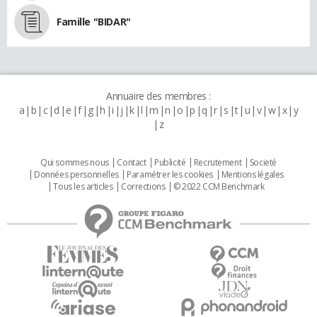
Famille "BIDAR"
Annuaire des membres :
a
b
c
d
e
f
g
h
i
j
k
l
m
n
o
p
q
r
s
t
u
v
w
x
y
z
Qui sommes nous
Contact
Publicité
Recrutement
Societé
Données personnelles
Paramétrer les cookies
Mentions légales
Tous les articles
Corrections
© 2022 CCM Benchmark