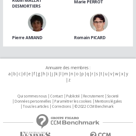
Robin MALLAT
Marie PERROT
DESMORTIERS
Pierre AMIAND
Romain PICARD
Annuaire des membres :
a
b
c
d
e
f
g
h
i
j
k
l
m
n
o
p
q
r
s
t
u
v
w
x
y
z
Qui sommes nous
Contact
Publicité
Recrutement
Societé
Données personnelles
Paramétrer les cookies
Mentions légales
Tous les articles
Corrections
© 2022 CCM Benchmark