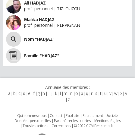
Ali HADJAZ
profil personnel | TIZI OUZOU
Malika HADJAZ
profil personnel | PERPIGNAN
Nom "HADJAZ"
Famille "HADJAZ"
Annuaire des membres :
a
b
c
d
e
f
g
h
i
j
k
l
m
n
o
p
q
r
s
t
u
v
w
x
y
z
Qui sommes nous
Contact
Publicité
Recrutement
Societé
Données personnelles
Paramétrer les cookies
Mentions légales
Tous les articles
Corrections
© 2022 CCM Benchmark