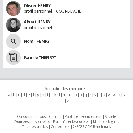
Olivier HENRY
profil personnel | COURBEVOIE
Albert HENRY
profil personnel
Nom "HENRY"
Famille "HENRY"
Annuaire des membres :
a
b
c
d
e
f
g
h
i
j
k
l
m
n
o
p
q
r
s
t
u
v
w
x
y
z
Qui sommes nous
Contact
Publicité
Recrutement
Societé
Données personnelles
Paramétrer les cookies
Mentions légales
Tous les articles
Corrections
© 2022 CCM Benchmark