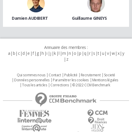
Damien AUDIBERT
Guillaume GINEYS
Annuaire des membres :
a
b
c
d
e
f
g
h
i
j
k
l
m
n
o
p
q
r
s
t
u
v
w
x
y
z
Qui sommes nous
Contact
Publicité
Recrutement
Societé
Données personnelles
Paramétrer les cookies
Mentions légales
Tous les articles
Corrections
© 2022 CCM Benchmark