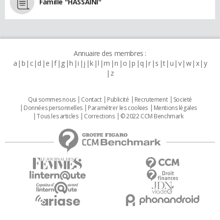
Famille "HASSAINI"
Annuaire des membres :
a
b
c
d
e
f
g
h
i
j
k
l
m
n
o
p
q
r
s
t
u
v
w
x
y
z
Qui sommes nous
Contact
Publicité
Recrutement
Societé
Données personnelles
Paramétrer les cookies
Mentions légales
Tous les articles
Corrections
© 2022 CCM Benchmark