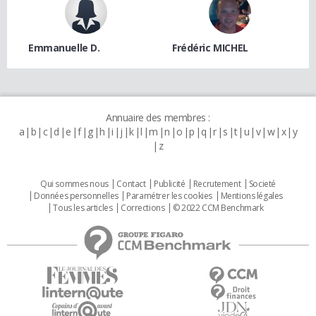
Emmanuelle D.
Frédéric MICHEL
Annuaire des membres :
a
b
c
d
e
f
g
h
i
j
k
l
m
n
o
p
q
r
s
t
u
v
w
x
y
z
Qui sommes nous
Contact
Publicité
Recrutement
Societé
Données personnelles
Paramétrer les cookies
Mentions légales
Tous les articles
Corrections
© 2022 CCM Benchmark