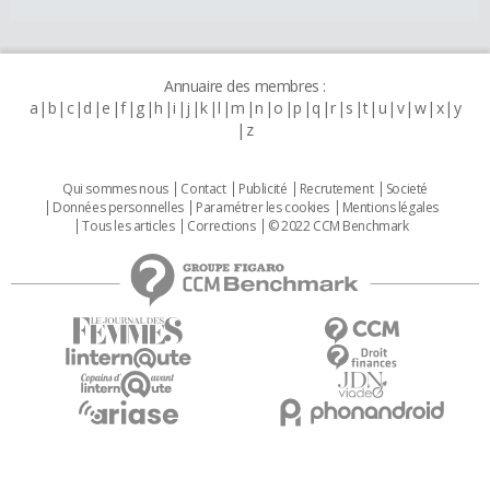
Annuaire des membres :
a
b
c
d
e
f
g
h
i
j
k
l
m
n
o
p
q
r
s
t
u
v
w
x
y
z
Qui sommes nous
Contact
Publicité
Recrutement
Societé
Données personnelles
Paramétrer les cookies
Mentions légales
Tous les articles
Corrections
© 2022 CCM Benchmark