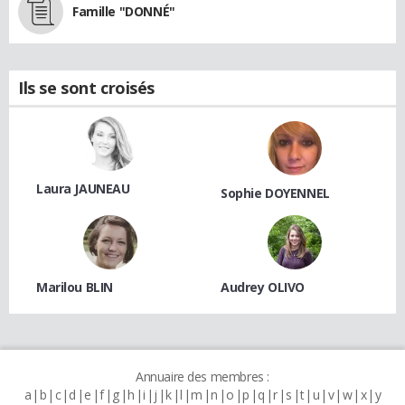
Famille "DONNÉ"
Ils se sont croisés
Laura JAUNEAU
Sophie DOYENNEL
Marilou BLIN
Audrey OLIVO
Annuaire des membres :
a
b
c
d
e
f
g
h
i
j
k
l
m
n
o
p
q
r
s
t
u
v
w
x
y