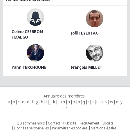
Celine CESBRON
Joël FEYERTAG
FIDALGO
Yann TERCHOUNE
François MILLET
Annuaire des membres :
a
b
c
d
e
f
g
h
i
j
k
l
m
n
o
p
q
r
s
t
u
v
w
x
y
z
Qui sommes nous
Contact
Publicité
Recrutement
Societé
Données personnelles
Paramétrer les cookies
Mentions légales