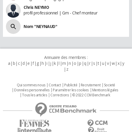
Chris NEYMO
profil professionnel | Gm - Chef monteur
Nom "NEYNAUD"
Annuaire des membres :
a
b
c
d
e
f
g
h
i
j
k
l
m
n
o
p
q
r
s
t
u
v
w
x
y
z
Qui sommes nous
Contact
Publicité
Recrutement
Societé
Données personnelles
Paramétrer les cookies
Mentions légales
Tous les articles
Corrections
© 2022 CCM Benchmark