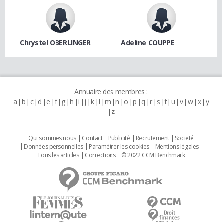
Chrystel OBERLINGER
Adeline COUPPE
Annuaire des membres :
a
b
c
d
e
f
g
h
i
j
k
l
m
n
o
p
q
r
s
t
u
v
w
x
y
z
Qui sommes nous
Contact
Publicité
Recrutement
Societé
Données personnelles
Paramétrer les cookies
Mentions légales
Tous les articles
Corrections
© 2022 CCM Benchmark