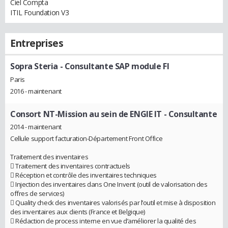
Ciel Compta
ITIL Foundation V3
Entreprises
Sopra Steria
- Consultante SAP module FI
Paris
2016 - maintenant
Consort NT-Mission au sein de ENGIE IT
- Consultante
2014 - maintenant
Cellule support facturation-Département Front Office
Traitement des inventaires
 Traitement des inventaires contractuels
 Réception et contrôle des inventaires techniques
 Injection des inventaires dans One Invent (outil de valorisation des
offres de services)
 Quality check des inventaires valorisés par l’outil et mise à disposition
des inventaires aux clients (France et Belgique)
 Rédaction de process interne en vue d’améliorer la qualité des