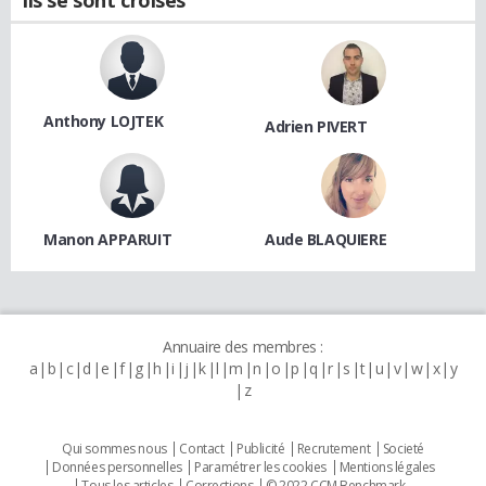
Anthony LOJTEK
Adrien PIVERT
Manon APPARUIT
Aude BLAQUIERE
Annuaire des membres :
a
b
c
d
e
f
g
h
i
j
k
l
m
n
o
p
q
r
s
t
u
v
w
x
y
z
Qui sommes nous
Contact
Publicité
Recrutement
Societé
Données personnelles
Paramétrer les cookies
Mentions légales
Tous les articles
Corrections
© 2022 CCM Benchmark