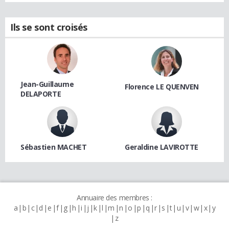
Ils se sont croisés
Jean-Guillaume
Florence LE QUENVEN
DELAPORTE
Sébastien MACHET
Geraldine LAVIROTTE
Annuaire des membres :
a
b
c
d
e
f
g
h
i
j
k
l
m
n
o
p
q
r
s
t
u
v
w
x
y
z