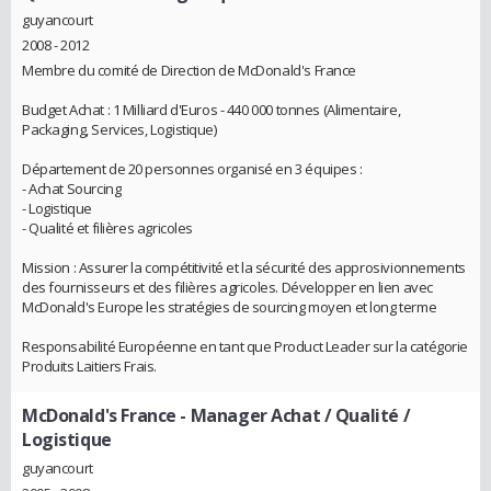
guyancourt
2008 - 2012
Membre du comité de Direction de McDonald's France
Budget Achat : 1 Milliard d'Euros - 440 000 tonnes (Alimentaire,
Packaging, Services, Logistique)
Département de 20 personnes organisé en 3 équipes :
- Achat Sourcing
- Logistique
- Qualité et filières agricoles
Mission : Assurer la compétitivité et la sécurité des approsivionnements
des fournisseurs et des filières agricoles. Développer en lien avec
McDonald's Europe les stratégies de sourcing moyen et long terme
Responsabilité Européenne en tant que Product Leader sur la catégorie
Produits Laitiers Frais.
McDonald's France
- Manager Achat / Qualité /
Logistique
guyancourt