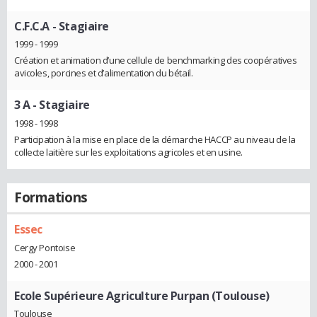
C.F.C.A
- Stagiaire
1999 - 1999
Création et animation d’une cellule de benchmarking des coopératives
avicoles, porcines et d’alimentation du bétail.
3 A
- Stagiaire
1998 - 1998
Participation à la mise en place de la démarche HACCP au niveau de la
collecte laitière sur les exploitations agricoles et en usine.
Formations
Essec
Cergy Pontoise
2000 - 2001
Ecole Supérieure Agriculture Purpan (Toulouse)
Toulouse