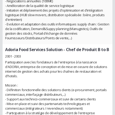
- Négociations annuelles (100M€)
- Amélioration de la qualité de service logistique
- Initiation et déploiement des projets d'optimisation et d'intégration
logistique (HUB slow movers, distribution spécialisée : bière, produits
d'entretien)
- Evolution et adaptation des outils informatiques supply chain : Gestion
de la codification, Demand&Suppy planning (Manugistics), Outils de
gestion des stocks, Portail d'échange de données
Fournisseurs/Distributeurs/Points de vente,...)
Adoria Food Services Solution
- Chef de Produit B to B
2001 - 2003
Participation avec les fondateurs de l'entreprise à la naissance
d'ADORIA, entreprise de conception et de mise en oeuvre de solutions
internet de gestion des achats pour les chaînes de restauration et
d'hotels.
Mission :
- Définition fonctionnelle des solutions clients (e-procurement, portails
commerciaux, interfaçage distributeurs,...)
- Support aux technico-commerciaux et suivi de certains clients
- Mise en place et suivi des partenariats technologiques et
commerciaux (intégrateurs / revendeurs notamment)
- Participation à la stratégie de développement de l'entreprise