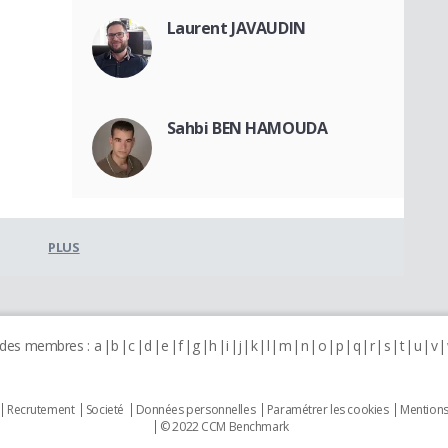
Laurent JAVAUDIN
Sahbi BEN HAMOUDA
PLUS
 des membres :
a
b
c
d
e
f
g
h
i
j
k
l
m
n
o
p
q
r
s
t
u
v
Recrutement
Societé
Données personnelles
Paramétrer les cookies
Mentions
© 2022 CCM Benchmark