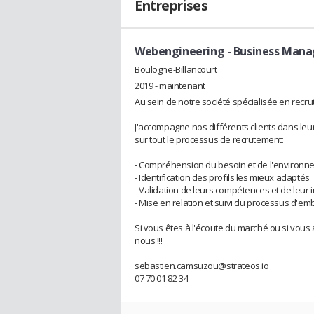
Entreprises
Webengineering
- Business Mana
Boulogne-Billancourt
2019 - maintenant
Au sein de notre société spécialisée en recru
J'accompagne nos différents clients dans leur 
sur tout le processus de recrutement:
- Compréhension du besoin et de l'environn
- Identification des profils les mieux adaptés
- Validation de leurs compétences et de leur
- Mise en relation et suivi du processus d'e
Si vous êtes à l'écoute du marché ou si vous
nous !!!
sebastien.camsuzou@strateos.io
07 70 01 82 34