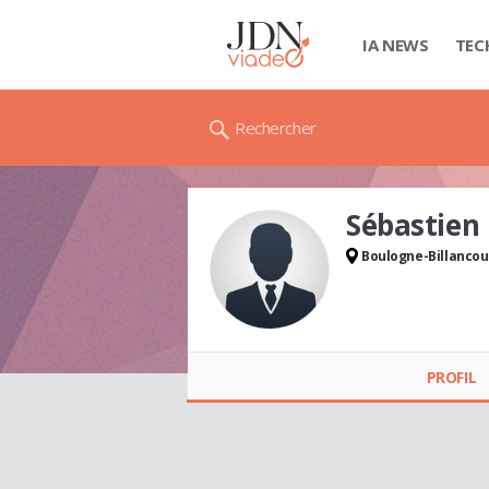
IA NEWS
TEC
Rechercher
Sébastie
Boulogne-Billancou
Sébastien
CAMSUZOU
PROFIL