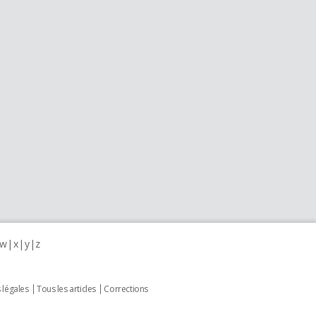
w
x
y
z
 légales
Tous les articles
Corrections