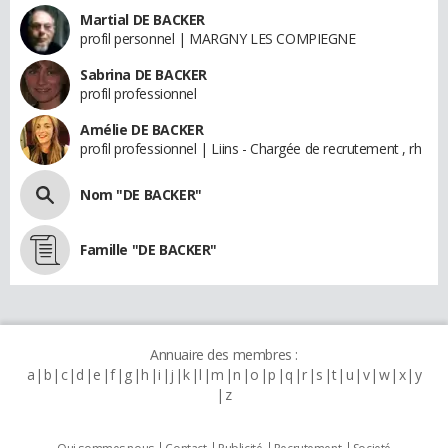
Martial DE BACKER
profil personnel | MARGNY LES COMPIEGNE
Sabrina DE BACKER
profil professionnel
Amélie DE BACKER
profil professionnel | Liins - Chargée de recrutement , rh
Nom "DE BACKER"
Famille "DE BACKER"
Annuaire des membres :
a
b
c
d
e
f
g
h
i
j
k
l
m
n
o
p
q
r
s
t
u
v
w
x
y
z