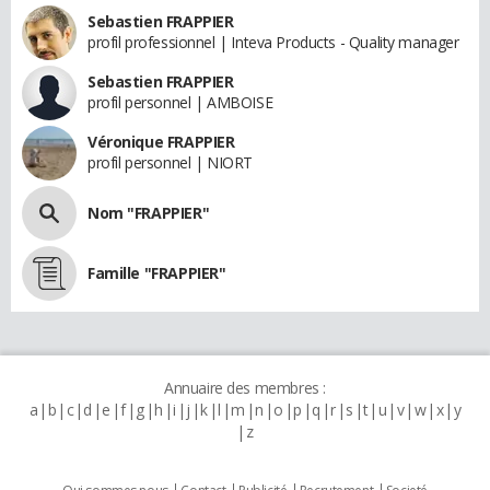
Sebastien FRAPPIER
profil professionnel | Inteva Products - Quality manager
Sebastien FRAPPIER
profil personnel | AMBOISE
Véronique FRAPPIER
profil personnel | NIORT
Nom "FRAPPIER"
Famille "FRAPPIER"
Annuaire des membres :
a
b
c
d
e
f
g
h
i
j
k
l
m
n
o
p
q
r
s
t
u
v
w
x
y
z