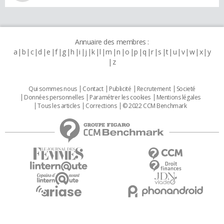
Annuaire des membres :
a
b
c
d
e
f
g
h
i
j
k
l
m
n
o
p
q
r
s
t
u
v
w
x
y
z
Qui sommes nous
Contact
Publicité
Recrutement
Societé
Données personnelles
Paramétrer les cookies
Mentions légales
Tous les articles
Corrections
© 2022 CCM Benchmark