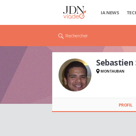
IA NEWS
TEC
Rechercher
Sebastien
MONTAUBAN
Sebastien SAINT-
AIME
PROFIL