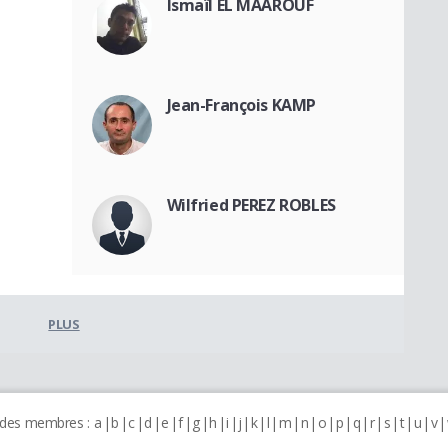
Ismaïl EL MAAROUF
Jean-François KAMP
Wilfried PEREZ ROBLES
PLUS
 des membres :
a
b
c
d
e
f
g
h
i
j
k
l
m
n
o
p
q
r
s
t
u
v