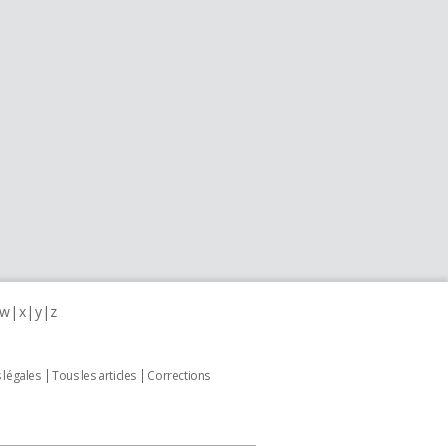
w
x
y
z
 légales
Tous les articles
Corrections