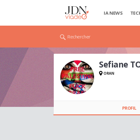
IA NEWS
TEC
Rechercher
Sefiane T
ORAN
Sefiane TOTIK
PROFIL