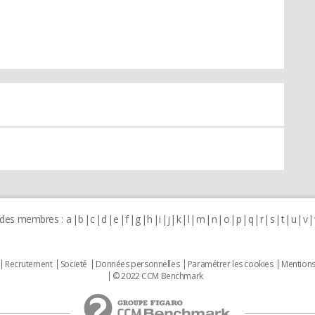
 des membres :
a
b
c
d
e
f
g
h
i
j
k
l
m
n
o
p
q
r
s
t
u
v
Recrutement
Societé
Données personnelles
Paramétrer les cookies
Mentions
© 2022 CCM Benchmark