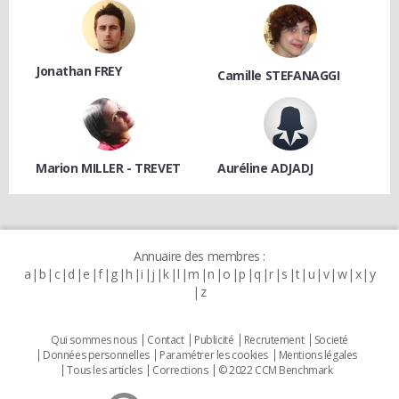
Jonathan FREY
Camille STEFANAGGI
Marion MILLER - TREVET
Auréline ADJADJ
Annuaire des membres :
a
b
c
d
e
f
g
h
i
j
k
l
m
n
o
p
q
r
s
t
u
v
w
x
y
z
Qui sommes nous
Contact
Publicité
Recrutement
Societé
Données personnelles
Paramétrer les cookies
Mentions légales
Tous les articles
Corrections
© 2022 CCM Benchmark