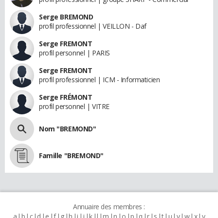
Serge BREMOND
profil professionnel | VEILLON - Daf
Serge FREMONT
profil personnel | PARIS
Serge FREMONT
profil professionnel | ICM - Informaticien
Serge FRÉMONT
profil personnel | VITRE
Nom "BREMOND"
Famille "BREMOND"
Annuaire des membres :
a
b
c
d
e
f
g
h
i
j
k
l
m
n
o
p
q
r
s
t
u
v
w
x
y