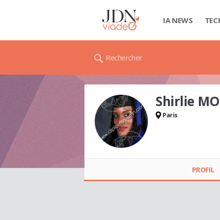
IA NEWS
TEC
Rechercher
Shirlie M
Paris
Shirlie MOUKO
PROFIL