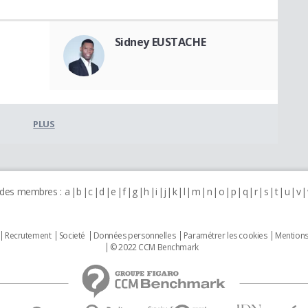
Sidney EUSTACHE
PLUS
 des membres :
a
b
c
d
e
f
g
h
i
j
k
l
m
n
o
p
q
r
s
t
u
v
Recrutement
Societé
Données personnelles
Paramétrer les cookies
Mentions
© 2022 CCM Benchmark