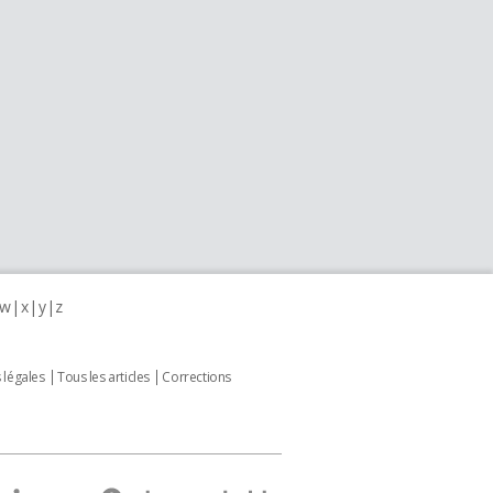
w
x
y
z
 légales
Tous les articles
Corrections