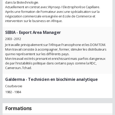
dans la Biotechnologie.
Actuellement en contrat avec Wynsep / Electrophorèse Capillaire.
Après une formation de Formateur avec une spécialisation sur la
négociation commerciale enseignée en Ecole de Commerce et
intervention sur le business en Afrique.
SEBIA
- Export Area Manager
2003 - 2012
Je travaille principalement sur l'Afrique Francophone et les DOM TOM.
Mon travail consiste à accompagner, former, stimuler les distributeurs
qui me représentent sur les différents pays.
Mon treavail est trés prenant et enrichissant mais parfois dangereux
de par l'instabilités politique dans certains pays comme la RDC,
Cameroun..Tchad.
Galderma
- Technicien en biochimie analytique
Courbevoie
1982 - 1984
Formations