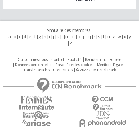
Annuaire des membres :
a
b
c
d
e
f
g
h
i
j
k
l
m
n
o
p
q
r
s
t
u
v
w
x
y
z
Qui sommes nous
Contact
Publicité
Recrutement
Societé
Données personnelles
Paramétrer les cookies
Mentions légales
Tous les articles
Corrections
© 2022 CCM Benchmark