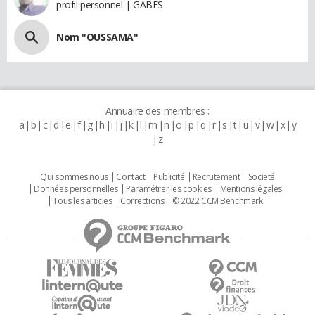
profil personnel | GABES
Nom "OUSSAMA"
Annuaire des membres :
a
b
c
d
e
f
g
h
i
j
k
l
m
n
o
p
q
r
s
t
u
v
w
x
y
z
Qui sommes nous
Contact
Publicité
Recrutement
Societé
Données personnelles
Paramétrer les cookies
Mentions légales
Tous les articles
Corrections
© 2022 CCM Benchmark