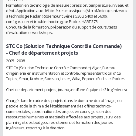
Formation en technologie de mesure : pression, température, niveau et
débit. Application aux débitmètres massiques (MicroMotion) et niveaux
à technologie Radar (Rosemount Séries 5300, 5400 et 5600),
configuration et troubleshooting par Pocket HART 375.
Conduite de la formation, préparation du support de cours, tests
d’évaluation et workshops.
STC Co (Solution Technique Contrôle Commande)
- Chef de département projets
2005 - 2008
STC Co (Solution Technique Contrôle Commande), Alger, Bureau
d’ingénierie en instrumentation et contrôle, représentant local d’ICS
Triplex, Smar, Krohne, Samson, Leser, Wika, Pepperl+Fuchs et Parker.
Chef de département projets, (manager d’une équipe de 3 Ingénieurs)
Chargé dans le cadre des projets dans le domaine du raffinage, du
pétrole et de la chimie de l’établissement des offres technico-
commerciales, coordination des projets en cours, gestion des
ressources humaines et matériels affectées aux projets , suivi des
planning et des budgets, recrutement et formation des jeunes
ingénieurs, reporting à la direction.