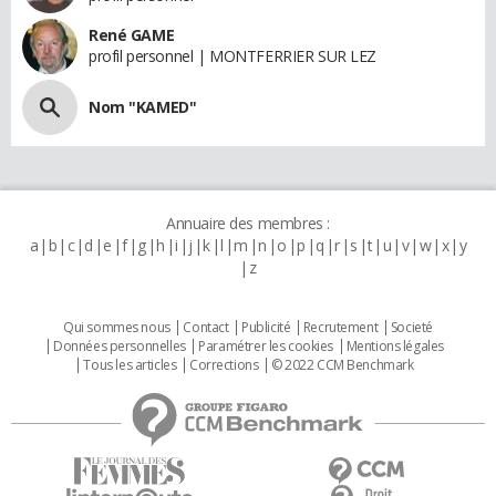
René GAME
profil personnel | MONTFERRIER SUR LEZ
Nom "KAMED"
Annuaire des membres :
a
b
c
d
e
f
g
h
i
j
k
l
m
n
o
p
q
r
s
t
u
v
w
x
y
z
Qui sommes nous
Contact
Publicité
Recrutement
Societé
Données personnelles
Paramétrer les cookies
Mentions légales
Tous les articles
Corrections
© 2022 CCM Benchmark