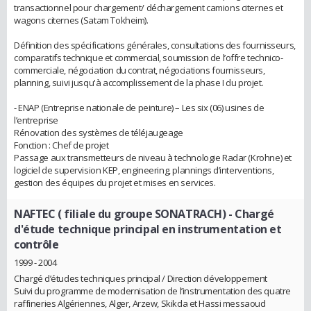
transactionnel pour chargement/ déchargement camions citernes et
wagons citernes (Satam Tokheim).
Définition des spécifications générales, consultations des fournisseurs,
comparatifs technique et commercial, soumission de l’offre technico-
commerciale, négociation du contrat, négociations fournisseurs,
planning, suivi jusqu'à accomplissement de la phase I du projet.
- ENAP (Entreprise nationale de peinture) – Les six (06) usines de
l’entreprise
Rénovation des systèmes de téléjaugeage
Fonction : Chef de projet
Passage aux transmetteurs de niveau à technologie Radar (Krohne) et
logiciel de supervision KEP, engineering, plannings d’interventions,
gestion des équipes du projet et mises en services.
NAFTEC ( filiale du groupe SONATRACH)
- Chargé
d'étude technique principal en instrumentation et
contrôle
1999 - 2004
Chargé d’études techniques principal / Direction développement
Suivi du programme de modernisation de l’instrumentation des quatre
raffineries Algériennes, Alger, Arzew, Skikda et Hassi messaoud