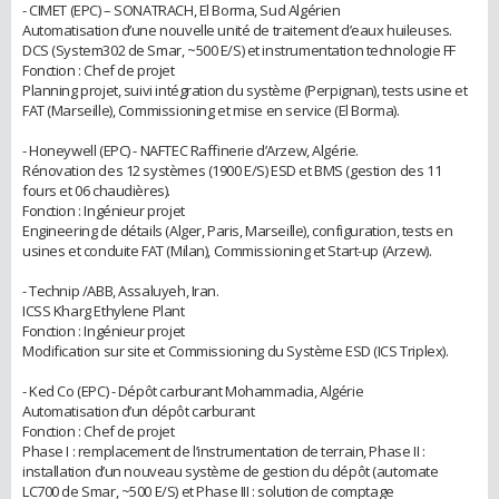
- CIMET (EPC) – SONATRACH, El Borma, Sud Algérien
Automatisation d’une nouvelle unité de traitement d’eaux huileuses.
DCS (System302 de Smar, ~500 E/S) et instrumentation technologie FF
Fonction : Chef de projet
Planning projet, suivi intégration du système (Perpignan), tests usine et
FAT (Marseille), Commissioning et mise en service (El Borma).
- Honeywell (EPC) - NAFTEC Raffinerie d’Arzew, Algérie.
Rénovation des 12 systèmes (1900 E/S) ESD et BMS (gestion des 11
fours et 06 chaudières).
Fonction : Ingénieur projet
Engineering de détails (Alger, Paris, Marseille), configuration, tests en
usines et conduite FAT (Milan), Commissioning et Start-up (Arzew).
- Technip /ABB, Assaluyeh, Iran.
ICSS Kharg Ethylene Plant
Fonction : Ingénieur projet
Modification sur site et Commissioning du Système ESD (ICS Triplex).
- Ked Co (EPC) - Dépôt carburant Mohammadia, Algérie
Automatisation d’un dépôt carburant
Fonction : Chef de projet
Phase I : remplacement de l’instrumentation de terrain, Phase II :
installation d’un nouveau système de gestion du dépôt (automate
LC700 de Smar, ~500 E/S) et Phase III : solution de comptage