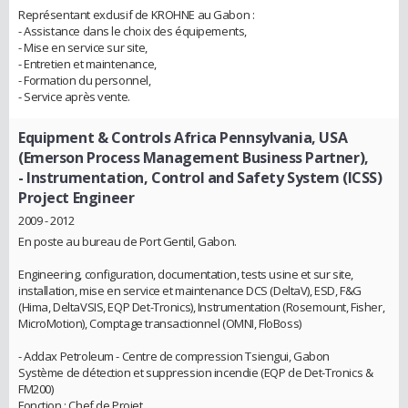
Représentant exclusif de KROHNE au Gabon :
- Assistance dans le choix des équipements,
- Mise en service sur site,
- Entretien et maintenance,
- Formation du personnel,
- Service après vente.
Equipment & Controls Africa Pennsylvania, USA
(Emerson Process Management Business Partner),
- Instrumentation, Control and Safety System (ICSS)
Project Engineer
2009 - 2012
En poste au bureau de Port Gentil, Gabon.
Engineering, configuration, documentation, tests usine et sur site,
installation, mise en service et maintenance DCS (DeltaV), ESD, F&G
(Hima, DeltaVSIS, EQP Det-Tronics), Instrumentation (Rosemount, Fisher,
MicroMotion), Comptage transactionnel (OMNI, FloBoss)
- Addax Petroleum - Centre de compression Tsiengui, Gabon
Système de détection et suppression incendie (EQP de Det-Tronics &
FM200)
Fonction : Chef de Projet