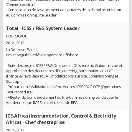
‘Comme construit’
- Consolidation de l’avancement des activités de la discipline et report
au Commissioning Site Leader
Total
- ICSS / F&G System Leader
COURBEVOIE
2012 - 2012
La Défense, Paris
Projet Anguille Redéveloppement Offshore
- Suivi des projets ICSS/ F&G Onshore et Offshore au Gabon, revue et
approbation des documents d’Engineering, participation aux FAT
(France & Pays Bas) et SAT, modifications sur site. Commissioning et
Start-up.
- Préparation / Validation des Procédures ICSS/ F&G OTP (Operations
Test Procedure).
- Attester du bon déroulement du Pre-Commissioning conduit par le
Vendeur et que l’ICSS a atteint le stade RFC.
ICE-Africa (Instrumentation, Control & Electricity
Africa)
- Chef d'entreprise
2012 - 2012