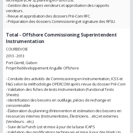
technique (ICAPS), planning et Punch List.
- Gestion des équipes vendeurs et approbation des rapports
vendeurs.
- Revue et approbation des dossiers Pré-Com RFC.
- Préparation des dossiers Commissioning et signature des RFSU.
Total
- Offshore Commissioning Superintendent
Instrumentation
COURBEVOIE
2013 - 2013
Port-Gentil, Gabon
Projet Redéveloppement Anguille Offshore
- Conduite des activités de Commissioning en Instrumentation, ICSS et
F&G selon la méthodologie OPERCOM après revue du dossier Pré-Com
- Validation des fiches de tests Instrumentation (Functional Tests
Sheets)
- Identification des besoins en outillage, pièces de rechange et
consommable
- Élaboration du planning d’intervention et estimation des besoins en
ressources internes (Instrumentistes, Électriciens…etc.) et externes
(Vendeurs…etc.)
- Suivi de la Punch List et mise à jour de la base ICAPS
- Validation des modifications techniques et mise à jour des Mark Up