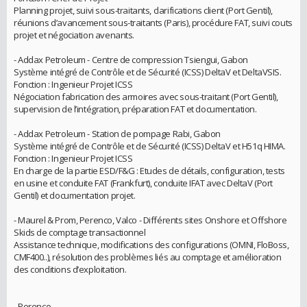
Planning projet, suivi sous-traitants, clarifications client (Port Gentil),
réunions d’avancement sous-traitants (Paris), procédure FAT, suivi couts
projet et négociation avenants.
- Addax Petroleum - Centre de compression Tsiengui, Gabon
Système intégré de Contrôle et de Sécurité (ICSS) DeltaV et DeltaVSIS.
Fonction : Ingenieur Projet ICSS
Négociation fabrication des armoires avec sous-traitant (Port Gentil),
supervision de l’intégration, préparation FAT et documentation.
- Addax Petroleum - Station de pompage Rabi, Gabon
Système intégré de Contrôle et de Sécurité (ICSS) DeltaV et H51q HIMA.
Fonction : Ingenieur Projet ICSS
En charge de la partie ESD/F&G : Etudes de détails, configuration, tests
en usine et conduite FAT (Frankfurt), conduite IFAT avec DeltaV (Port
Gentil) et documentation projet.
- Maurel & Prom, Perenco, Valco - Différents sites Onshore et Offshore
Skids de comptage transactionnel
Assistance technique, modifications des configurations (OMNI, FloBoss,
CMF400..), résolution des problèmes liés au comptage et amélioration
des conditions d’exploitation.
- Perenco.