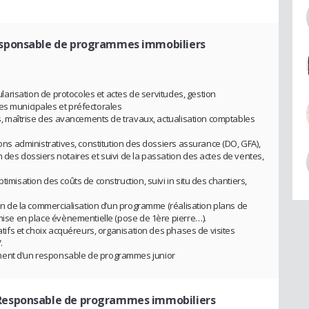
sponsable de programmes immobiliers
gularisation de protocoles et actes de servitudes, gestion
es municipales et préfectorales
ers, maîtrise des avancements de travaux, actualisation comptables
ions administratives, constitution des dossiers assurance (DO, GFA),
 des dossiers notaires et suivi de la passation des actes de ventes,
timisation des coûts de construction, suivi in situ des chantiers,
tion de la commercialisation d’un programme (réalisation plans de
 mise en place évènementielle (pose de 1ère pierre…).
catifs et choix acquéreurs, organisation des phases de visites
.
ment d’un responsable de programmes junior
Responsable de programmes immobiliers