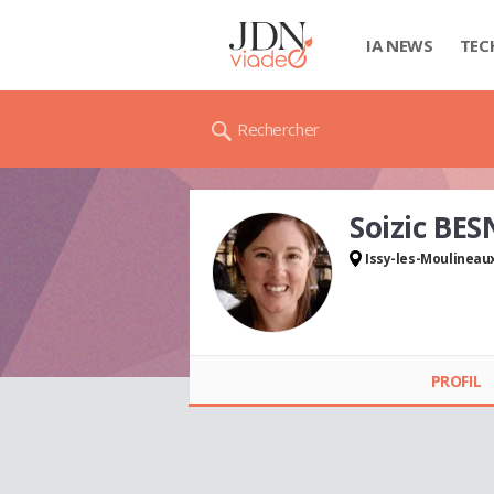
IA NEWS
TEC
Rechercher
Soizic BE
Issy-les-Moulineau
Soizic BESNARD
PROFIL