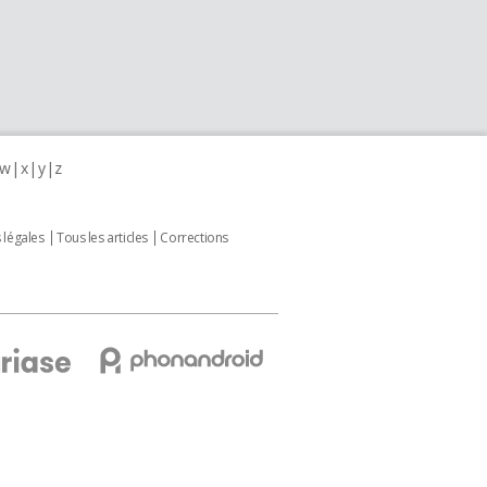
w
x
y
z
 légales
Tous les articles
Corrections