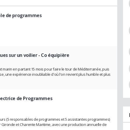
ble de programmes
ues sur un voilier
- Co équipière
out marin en partant 15 mois pour faire le tour de Méditerranée, puis
urse, une expérience inoubliable d'où l'on revient plus humble et plus
rectrice de Programmes
urs (5 responsables de programmes et 5 assistantes programmes)
eur Gironde et Charente Maritime, avec une production annuelle de