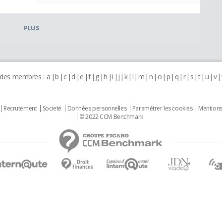
PLUS
 des membres :
a
b
c
d
e
f
g
h
i
j
k
l
m
n
o
p
q
r
s
t
u
v
Recrutement
Societé
Données personnelles
Paramétrer les cookies
Mentions
© 2022 CCM Benchmark