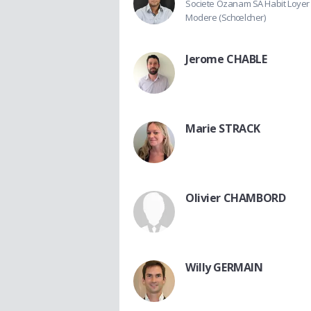
Societe Ozanam SA Habit Loyer
Modere (Schœlcher)
Jerome CHABLE
Marie STRACK
Olivier CHAMBORD
Willy GERMAIN