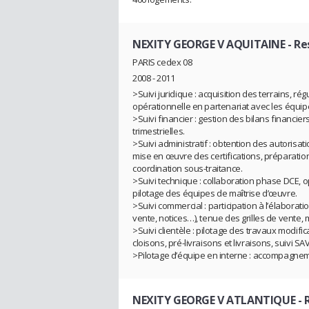
NEXITY GEORGE V AQUITAINE
- Re
PARIS cedex 08
2008 - 2011
>Suivi juridique : acquisition des terrains, ré
opérationnelle en partenariat avec les équip
>Suivi financier : gestion des bilans financi
trimestrielles.
>Suivi administratif : obtention des autorisat
mise en œuvre des certifications, préparation
coordination sous-traitance.
>Suivi technique : collaboration phase DCE, op
pilotage des équipes de maîtrise d’œuvre.
>Suivi commercial : participation à l’élabora
vente, notices…), tenue des grilles de vente,
>Suivi clientèle : pilotage des travaux modifi
cloisons, pré-livraisons et livraisons, suivi SAV
>Pilotage d’équipe en interne : accompagne
NEXITY GEORGE V ATLANTIQUE
- 