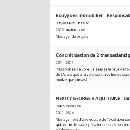
Bouygues immobilier
- Responsa
Issy-les-Moulineaux
2016 - maintenant
Manager de projets
Concrétisation de 2 transatlantiq
2014 - 2015
Passionnée de voile, j'ai réalisé le rêve de t
de l'Atlantique à la voile sur un voilier de co
motivé que jamais!
NEXITY GEORGE V AQUITAINE
- Di
PARIS cedex 08
2011 - 2014
Management d'une équipe de 10 collaborate
qui assure le suivi opérationnel sur le sect
400 logements.