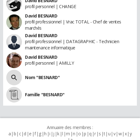
David BESNARD
profil personnel | CHANGE
David BESNARD
profil professionnel | Vrac TOTAL - Chef de ventes
marchés
David BESNARD
profil professionnel | DATAGRAPHIC - Technicien
maintenance informatique
David BESNARD
profil personnel | AMILLY
Nom "BESNARD"
Famille "BESNARD"
Annuaire des membres :
a
b
c
d
e
f
g
h
i
j
k
l
m
n
o
p
q
r
s
t
u
v
w
x
y
z