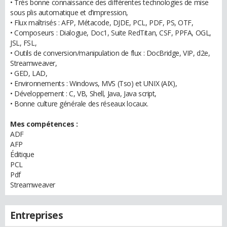
• Très bonne connaissance des différentes technologies de mise
sous plis automatique et d’impression,
• Flux maîtrisés : AFP, Métacode, DJDE, PCL, PDF, PS, OTF,
• Composeurs : Dialogue, Doc1, Suite RedTitan, CSF, PPFA, OGL,
JSL, FSL,
• Outils de conversion/manipulation de flux : DocBridge, VIP, d2e,
Streamweaver,
• GED, LAD,
• Environnements : Windows, MVS (Tso) et UNIX (AIX),
• Développement : C, VB, Shell, Java, Java script,
• Bonne culture générale des réseaux locaux.
Mes compétences :
ADF
AFP
Éditique
PCL
Pdf
Streamweaver
Entreprises