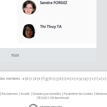
Sandra FORGEZ
Thi Thuy TA
PLUS
 des membres :
a
b
c
d
e
f
g
h
i
j
k
l
m
n
o
p
q
r
s
t
u
v
Recrutement
Societé
Données personnelles
Paramétrer les cookies
Mentions
© 2022 CCM Benchmark