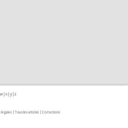
w
x
y
z
 légales
Tous les articles
Corrections