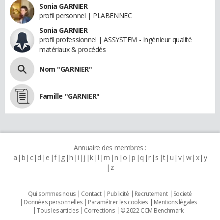
Sonia GARNIER
profil personnel | PLABENNEC
Sonia GARNIER
profil professionnel | ASSYSTEM - Ingénieur qualité
matériaux & procédés
Nom "GARNIER"
Famille "GARNIER"
Annuaire des membres :
a
b
c
d
e
f
g
h
i
j
k
l
m
n
o
p
q
r
s
t
u
v
w
x
y
z
Qui sommes nous
Contact
Publicité
Recrutement
Societé
Données personnelles
Paramétrer les cookies
Mentions légales
Tous les articles
Corrections
© 2022 CCM Benchmark