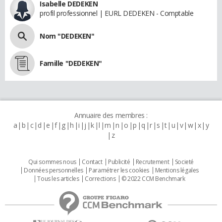
Isabelle DEDEKEN
profil professionnel | EURL DEDEKEN - Comptable
Nom "DEDEKEN"
Famille "DEDEKEN"
Annuaire des membres :
a
b
c
d
e
f
g
h
i
j
k
l
m
n
o
p
q
r
s
t
u
v
w
x
y
z
Qui sommes nous
Contact
Publicité
Recrutement
Societé
Données personnelles
Paramétrer les cookies
Mentions légales
Tous les articles
Corrections
© 2022 CCM Benchmark