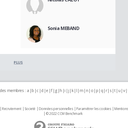
Sonia MEBAND
PLUS
 des membres :
a
b
c
d
e
f
g
h
i
j
k
l
m
n
o
p
q
r
s
t
u
v
Recrutement
Societé
Données personnelles
Paramétrer les cookies
Mentions
© 2022 CCM Benchmark