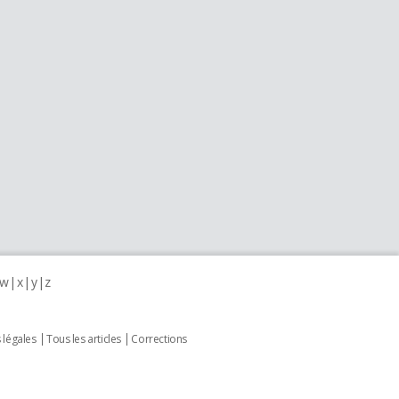
w
x
y
z
 légales
Tous les articles
Corrections