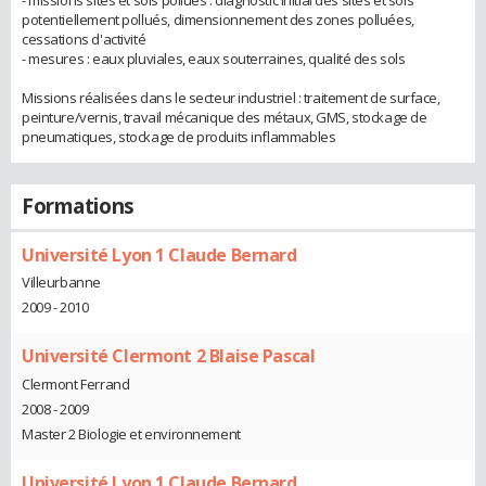
potentiellement pollués, dimensionnement des zones polluées,
cessations d'activité
- mesures : eaux pluviales, eaux souterraines, qualité des sols
Missions réalisées dans le secteur industriel : traitement de surface,
peinture/vernis, travail mécanique des métaux, GMS, stockage de
pneumatiques, stockage de produits inflammables
Formations
Université Lyon 1 Claude Bernard
Villeurbanne
2009 - 2010
Université Clermont 2 Blaise Pascal
Clermont Ferrand
2008 - 2009
Master 2 Biologie et environnement
Université Lyon 1 Claude Bernard