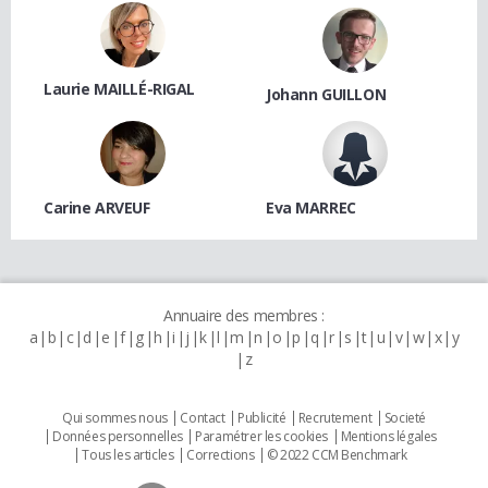
Laurie MAILLÉ-RIGAL
Johann GUILLON
Carine ARVEUF
Eva MARREC
Annuaire des membres :
a
b
c
d
e
f
g
h
i
j
k
l
m
n
o
p
q
r
s
t
u
v
w
x
y
z
Qui sommes nous
Contact
Publicité
Recrutement
Societé
Données personnelles
Paramétrer les cookies
Mentions légales
Tous les articles
Corrections
© 2022 CCM Benchmark