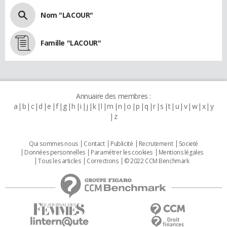
Nom "LACOUR"
Famille "LACOUR"
Annuaire des membres :
a
b
c
d
e
f
g
h
i
j
k
l
m
n
o
p
q
r
s
t
u
v
w
x
y
z
Qui sommes nous
Contact
Publicité
Recrutement
Societé
Données personnelles
Paramétrer les cookies
Mentions légales
Tous les articles
Corrections
© 2022 CCM Benchmark