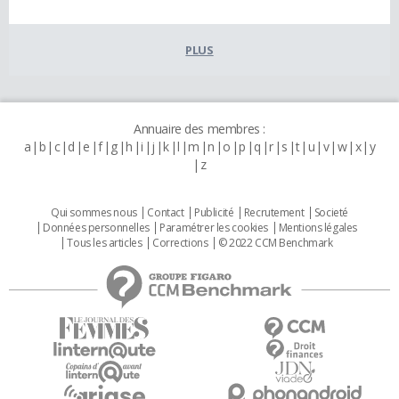
PLUS
Annuaire des membres :
a
b
c
d
e
f
g
h
i
j
k
l
m
n
o
p
q
r
s
t
u
v
w
x
y
z
Qui sommes nous
Contact
Publicité
Recrutement
Societé
Données personnelles
Paramétrer les cookies
Mentions légales
Tous les articles
Corrections
© 2022 CCM Benchmark