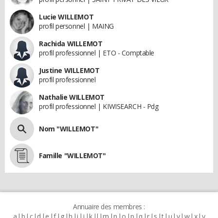
Lucie WILLEMOT
profil personnel | MAING
Rachida WILLEMOT
profil professionnel | ETO - Comptable
Justine WILLEMOT
profil professionnel
Nathalie WILLEMOT
profil professionnel | KIWISEARCH - Pdg
Nom "WILLEMOT"
Famille "WILLEMOT"
Annuaire des membres :
a
b
c
d
e
f
g
h
i
j
k
l
m
n
o
p
q
r
s
t
u
v
w
x
y