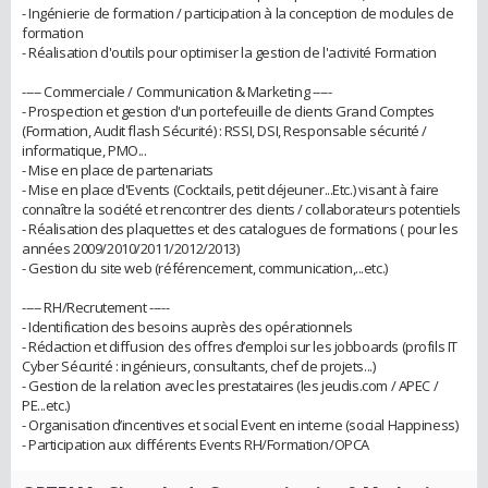
- Ingénierie de formation / participation à la conception de modules de
formation
- Réalisation d'outils pour optimiser la gestion de l'activité Formation
----- Commerciale / Communication & Marketing -----
- Prospection et gestion d'un portefeuille de clients Grand Comptes
(Formation, Audit flash Sécurité) : RSSI, DSI, Responsable sécurité /
informatique, PMO...
- Mise en place de partenariats
- Mise en place d'Events (Cocktails, petit déjeuner...Etc.) visant à faire
connaître la société et rencontrer des clients / collaborateurs potentiels
- Réalisation des plaquettes et des catalogues de formations ( pour les
années 2009/2010/2011/2012/2013)
- Gestion du site web (référencement, communication,...etc.)
----- RH/Recrutement -----
- Identification des besoins auprès des opérationnels
- Rédaction et diffusion des offres d’emploi sur les jobboards (profils IT
Cyber Sécurité : ingénieurs, consultants, chef de projets...)
- Gestion de la relation avec les prestataires (les jeudis.com / APEC /
PE...etc.)
- Organisation d’incentives et social Event en interne (social Happiness)
- Participation aux différents Events RH/Formation/OPCA