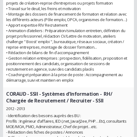
projets de création-reprise d’entreprises ou projets formation
• Travail sur le deuil, les freins et motivation
• Montage des dossiers de financement de formation et relation avec
les différents acteurs (Pôle emploi, OPCA, organismes de formation…)
• Apport expertise Rh/ Recrutement
• Animation d’ateliers : Préparation/simulation entretien, définition du
projet professionnel, rédaction CV/Lettre de motivation, ateliers
challenge " Boost' emploi ", bureautique, réseaux sociaux, création /
reprise entreprises, montage de dossier formation...
• Rédaction de bilans de fin d'accompagnement
• Gestion relation entreprises : prospection, fidélisation, proposition et
positionnement des candidats, organisation de sessions de
recrutement en agence, suivi des candidats placés
• Coaching et préparation à la prise de poste : Accompagnement au
démarrage, suivi et maintien en emploi
CORAUD - SSII - Systèmes d'Information
- RH/
Chargée de Recrutement / Recruiter - SSII
2012 - 2013
- Identification des besoins auprès des BU :
Profils : Ingénieur d’affaires, IED (.net, Java/J2ee, PHP…Etc), consultants
MOE/MOA, PMO, Administrateur, Chef de projet…etc.
- Rédaction des fiches de postes / Annonces