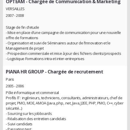
OPTEAM
- Chargée de Communication & Marketing
VERSAILLES
2007 - 2008
Stage de fin d'etude
- Mise en place d’une campagne de communication pour une nouvelle
offre de formations
- Organisation et suivi de Séminaires autour de l’Innovation et le
Management de projet
- Prospection commerciale et mise à jour des fichiers clients/prospects
- Logistique Formations intra et inter-entreprises
PIANA HR GROUP
- Chargée de recrutement
Paris
2005 - 2006
Pôle informatique et commercial
Profils IT : ingénieurs, techniciens, consultants, administrateurs, chef de
projet, PMO, MOE, AMOA (Java, php, .net, Java, J2EE, PHP, PMO, C++, cyber
sécurité...)
- Sourcing sur les jobboards
- Réalisation des entretien candidats
- Suivi candidats
- Passation test