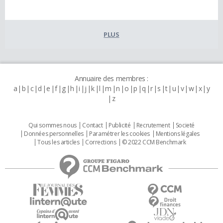
PLUS
Annuaire des membres :
a
b
c
d
e
f
g
h
i
j
k
l
m
n
o
p
q
r
s
t
u
v
w
x
y
z
Qui sommes nous
Contact
Publicité
Recrutement
Societé
Données personnelles
Paramétrer les cookies
Mentions légales
Tous les articles
Corrections
© 2022 CCM Benchmark