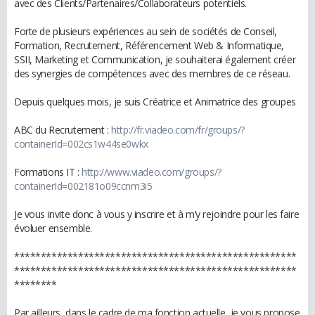
avec des Clients/Partenaires/Collaborateurs potentiels.
Forte de plusieurs expériences au sein de sociétés de Conseil,
Formation, Recrutement, Référencement Web & Informatique,
SSII, Marketing et Communication, je souhaiterai également créer
des synergies de compétences avec des membres de ce réseau.
Depuis quelques mois, je suis Créatrice et Animatrice des groupes
ABC du Recrutement :
http://fr.viadeo.com/fr/groups/?
containerId=002cs1w44se0wkx
Formations IT :
http://www.viadeo.com/groups/?
containerId=002181o09ccnm3i5
Je vous invite donc à vous y inscrire et à m’y rejoindre pour les faire
évoluer ensemble.
*****************************************************
*****************************************************
********
Par ailleurs, dans le cadre de ma fonction actuelle, je vous propose