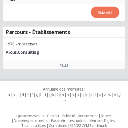
Suivant
Parcours - Établissements
1970 - maintenant
Arcus.Consulting
PLUS
Annuaire des membres :
a
b
c
d
e
f
g
h
i
j
k
l
m
n
o
p
q
r
s
t
u
v
w
x
y
z
Qui sommes nous
Contact
Publicité
Recrutement
Societé
Données personnelles
Paramétrer les cookies
Mentions légales
Tous les articles
Corrections
© 2022 CCM Benchmark