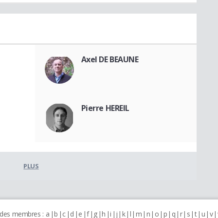
Axel DE BEAUNE
Pierre HEREIL
PLUS
 des membres :
a
b
c
d
e
f
g
h
i
j
k
l
m
n
o
p
q
r
s
t
u
v