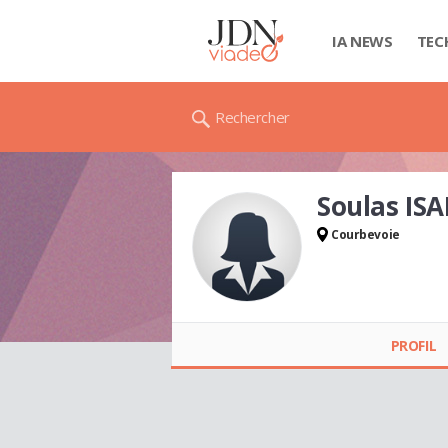
IA NEWS
TEC
Rechercher
Soulas IS
Courbevoie
Soulas ISABELLE
PROFIL